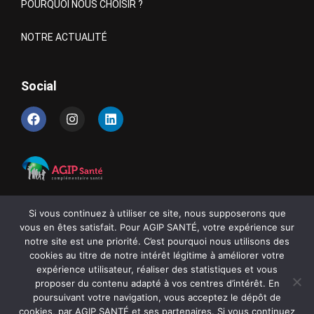
POURQUOI NOUS CHOISIR ?
NOTRE ACTUALITÉ
Social
Si vous continuez à utiliser ce site, nous supposerons que
MENTIONS LÉGALES
vous en êtes satisfait. Pour AGIP SANTÉ, votre expérience sur
notre site est une priorité. C’est pourquoi nous utilisons des
POLITIQUE DE CONFIDENTIALITÉ
cookies au titre de notre intérêt légitime à améliorer votre
expérience utilisateur, réaliser des statistiques et vous
proposer du contenu adapté à vos centres d’intérêt. En
poursuivant votre navigation, vous acceptez le dépôt de
©
AGIP SANTÉ
2025 |
Création
L’AGENCE DE COM
🦊 Bergerac
cookies, par AGIP SANTÉ et ses partenaires. Si vous continuez