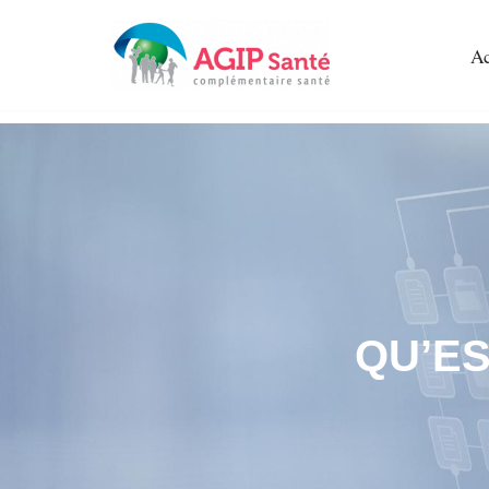
Ac
Aller
au
contenu
QU’ES