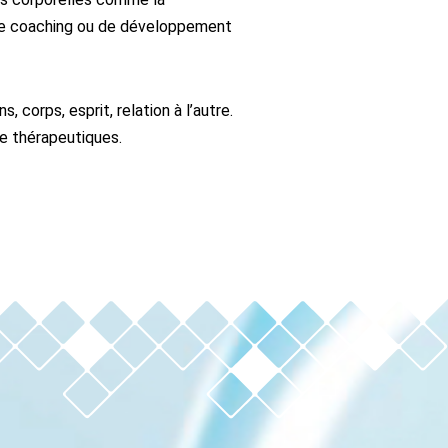
 de coaching ou de développement
, corps, esprit, relation à l’autre.
ge thérapeutiques.