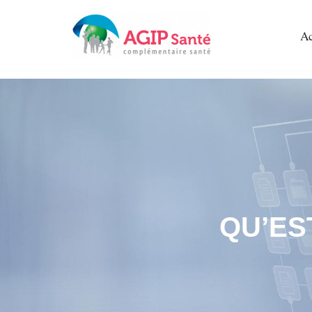
Ac
Aller
au
contenu
QU’ES