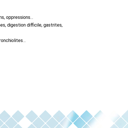
ons, oppressions…
s, digestion difficile, gastrites,
bronchiolites…