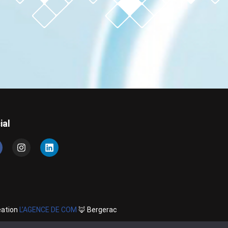
ial
éation
L’AGENCE DE COM
🦊 Bergerac