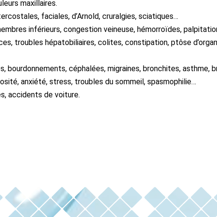
leurs maxillaires.
tercostales, faciales, d’Arnold, cruralgies, sciatiques…
membres inférieurs, congestion veineuse, hémorroïdes, palpitati
es, troubles hépatobiliaires, colites, constipation, ptôse d’organe
iges, bourdonnements, céphalées, migraines, bronchites, asthme, 
osité, anxiété, stress, troubles du sommeil, spasmophilie…
s, accidents de voiture.