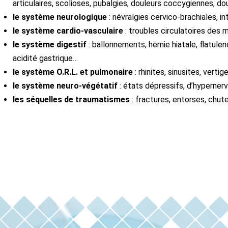
articulaires, scolioses, pubalgies, douleurs coccygiennes, dou
le système neurologique
: névralgies cervico-brachiales, in
le système cardio-vasculaire
: troubles circulatoires des 
le système digestif
: ballonnements, hernie hiatale, flatulenc
acidité gastrique…
le système O.R.L. et pulmonaire
: rhinites, sinusites, vert
le système neuro-végétatif
: états dépressifs, d’hypernerv
les séquelles de traumatismes
: fractures, entorses, chute